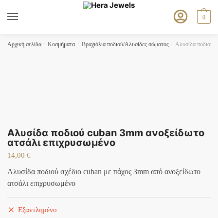
Skip
Skip
to
to
0
navigation
content
Αρχική σελίδα
/
Κοσμήματα
/
Βραχιόλια ποδιού/Αλυσίδες σώματος
/
Αλυσίδα ποδιού c
Αλυσίδα ποδιού cuban 3mm ανοξείδωτο
ατσάλι επιχρυσωμένο
14,00
€
Αλυσίδα ποδιού σχέδιο cuban με πάχος 3mm από ανοξείδωτο
ατσάλι επιχρυσωμένο
Εξαντλημένο