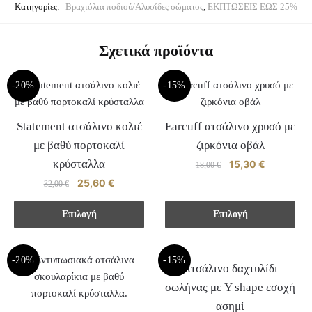
Κατηγορίες:
Βραχιόλια ποδιού/Αλυσίδες σώματος
,
ΕΚΠΤΩΣΕΙΣ ΕΩΣ 25%
Σχετικά προϊόντα
-20%
-15%
Statement ατσάλινο κολιέ
Earcuff ατσάλινο χρυσό με
με βαθύ πορτοκαλί
ζιρκόνια οβάλ
κρύσταλλα
Original
15,30
€
Η
18,00
€
price
τρέχουσα
Original
25,60
€
Η
32,00
€
Αυτό
was:
τιμή
price
τρέχουσα
το
18,00 €.
είναι:
Αυτό
was:
τιμή
Επιλογή
Επιλογή
προϊόν
15,30 €.
το
32,00 €.
είναι:
έχει
προϊόν
25,60 €.
πολλαπλές
-20%
έχει
-15%
Ατσάλινο δαχτυλίδι
παραλλαγές.
πολλαπλές
σωλήνας με Y shape εσοχή
Οι
παραλλαγές.
ασημί
επιλογές
Οι