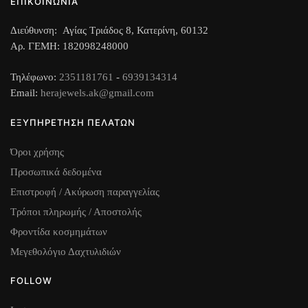
ΕΠΙΚΟΙΝΩΝΙΑ
προϊόντος
Διεύθυνση: Αγίας Τριάδος 8, Κατερίνη, 60132
Αρ. ΓΕΜΗ: 182098248000
Τηλέφωνο:
2351181761
-
6939134314
Email:
herajewels.ak@gmail.com
ΕΞΥΠΗΡΕΤΗΣΗ ΠΕΛΑΤΩΝ
Όροι χρήσης
Προσωπικά δεδομένα
Επιστροφή / Ακύρωση παραγγελίας
Τρόποι πληρωμής / Αποστολής
Φροντίδα κοσμημάτων
Μεγεθολόγιο Δαχτυλιδιών
FOLLOW