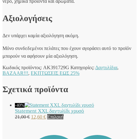
νερό, χημικά προϊόντα και αρώματα.
Αξιολογήσεις
Δεν υπάρχει καμία αξιολόγηση ακόμη.
Μόνο συνδεδεμένοι πελάτες που έχουν αγοράσει αυτό το προϊόν
μπορούν να αφήσουν μία αξιολόγηση.
Κωδικός προϊόντος:
AK391729G
Κατηγορίες:
Δαχτυλίδια
,
BAZAAR!!!
,
ΕΚΠΤΩΣΕΙΣ ΕΩΣ 25%
Σχετικά προϊόντα
-40%
Statement XXL δαχτυλίδι χρυσό
Original
Η
Αυτό
21,00
€
12,60
€
Επιλογή
price
τρέχουσα
το
was:
τιμή
προϊόν
21,00 €.
είναι:
έχει
12,60 €.
πολλαπλές