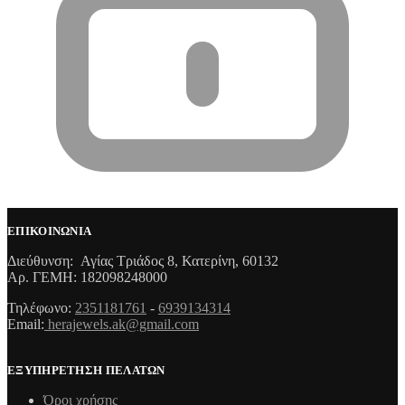
ΕΠΙΚΟΙΝΩΝΙΑ
Διεύθυνση: Αγίας Τριάδος 8, Κατερίνη, 60132
Αρ. ΓΕΜΗ: 182098248000
Τηλέφωνο:
2351181761
-
6939134314
Email:
herajewels.ak@gmail.com
ΕΞΥΠΗΡΕΤΗΣΗ ΠΕΛΑΤΩΝ
Όροι χρήσης