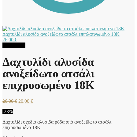
Δαχτυλίδι αλυσίδα ανοξείδωτο ατσάλι επιπλατινωμένο 18Κ
26,00
€
Προσφορά!
Δαχτυλίδι αλυσίδα
ανοξείδωτο ατσάλι
επιχρυσωμένο 18Κ
Original
Η
26,00
€
20,00
€
price
τρέχουσα
-23%
was:
τιμή
26,00 €.
είναι:
Δαχτυλίδι σχέδιο αλυσίδα ρόδα από ανοξείδωτο ατσάλι
20,00 €.
επιχρυσωμένο 18Κ