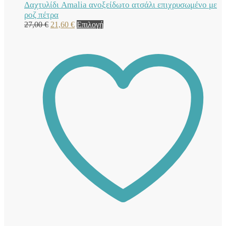
Δαχτυλίδι Amalia ανοξείδωτο ατσάλι επιχρυσωμένο με
ροζ πέτρα
Original
Η
Αυτό
27,00
€
21,60
€
Επιλογή
price
τρέχουσα
το
was:
τιμή
προϊόν
27,00 €.
είναι:
έχει
21,60 €.
πολλαπλές
παραλλαγές.
Οι
επιλογές
μπορούν
να
επιλεγούν
στη
σελίδα
του
προϊόντος