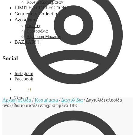
Κουτιά Κοσμημάτων
LIMITED COLLECTION
Genderless Collection
Αξεσουάρ
Τσάντες
Πορτοφόλια
Αξεσουάρ Μαλλιών
BAZAAR!!!
Social
Instagram
Facebook
0,00
€
0
Ταμείο
Αρχική σελίδα
/
Κοσμήματα
/
Δαχτυλίδια
/
Δαχτυλίδι αλυσίδα
ανοξείδωτο ατσάλι επιχρυσωμένο 18Κ