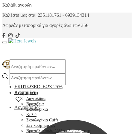
Skip
Skip
Καλάθι αγορών
to
to
Καλέστε μας στα:
2351181761
-
6939134314
navigation
content
Δωρεάν μεταφορικά
για αγορές άνω των 35€
Products
search
Products
search
ΕΚΠΤΩΣΕΙΣ ΕΩΣ 25%
Αγαπημένα
Κοσμήματα
Δαχτυλίδια
Βραχιόλια
Λογαριασμός
Σκουλαρίκια
Κολιέ
Σκουλαρίκια Cuffs
Σετ κοσμημάτων
Βραχιόλια ποδιού/Αλυσίδες σώματος