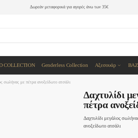
Δωρεάν μεταφορικά
για αγορές άνω των 35€
D COLLECTION
Genderless Collection
Αξεσουάρ
BAZ
ος σωλήνας με πέτρα ανοξείδωτο ατσάλι
Δαχτυλίδι με
πέτρα ανοξεί
Δαχτυλίδι μεγάλος σωλήνα
ανοξείδωτο ατσάλι