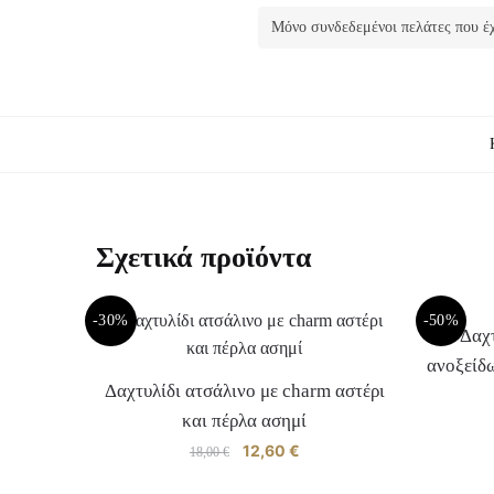
Μόνο συνδεδεμένοι πελάτες που έχ
Σχετικά προϊόντα
-30%
-50%
Δαχτ
ανοξείδ
Δαχτυλίδι ατσάλινο με charm αστέρι
και πέρλα ασημί
Original
12,60
€
Η
18,00
€
price
τρέχουσα