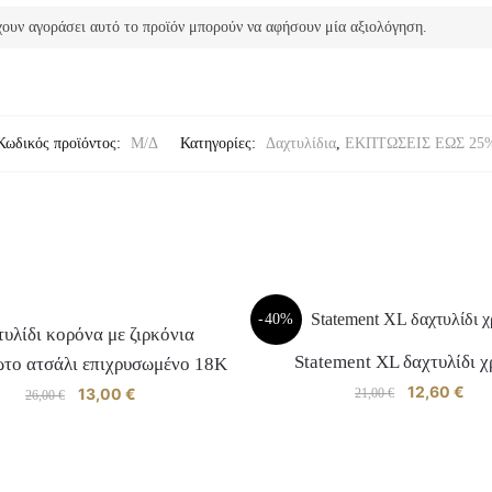
ουν αγοράσει αυτό το προϊόν μπορούν να αφήσουν μία αξιολόγηση.
Κωδικός προϊόντος:
Μ/Δ
Κατηγορίες:
Δαχτυλίδια
,
ΕΚΠΤΩΣΕΙΣ ΕΩΣ 25
-40%
υλίδι κορόνα με ζιρκόνια
Statement XL δαχτυλίδι 
ωτο ατσάλι επιχρυσωμένο 18Κ
Original
12,60
€
Η
Original
13,00
€
Η
21,00
€
26,00
€
price
τρέ
price
τρέχουσα
was:
τιμή
was:
τιμή
21,00 €.
είναι
26,00 €.
είναι:
Αυτό
Αυτό
12,6
13,00 €.