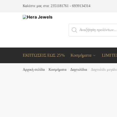
Skip
Skip
Καλέστε μας στα:
2351181761
-
6939134314
to
to
navigation
content
Products
search
ΕΚΠΤΩΣΕΙΣ ΕΩΣ 25%
Κοσμήματα
LIMITE
Αρχική σελίδα
/
Κοσμήματα
/
Δαχτυλίδια
/
Δαχτυλίδι μεγάλ