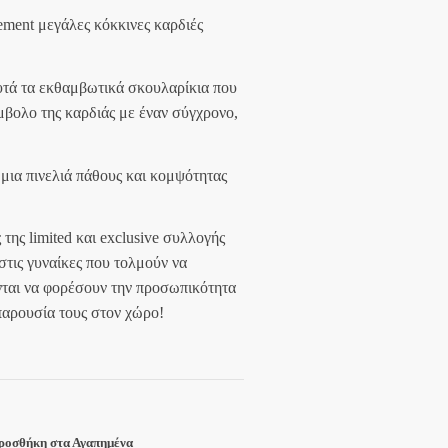
υσα
ement μεγάλες κόκκινες καρδιές
υτά τα εκθαμβωτικά σκουλαρίκια που
€.
βολο της καρδιάς με έναν σύγχρονο,
 μια πινελιά πάθους και κομψότητας
 της limited και exclusive συλλογής
στις γυναίκες που τολμούν να
νται να φορέσουν την προσωπικότητα
παρουσία τους στον χώρο!
ροσθήκη στα Αγαπημένα