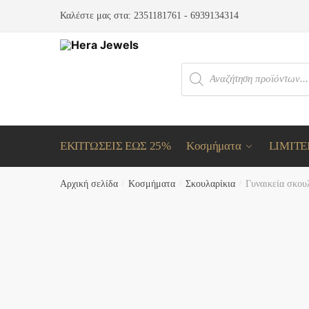
Skip
Skip
Καλέστε μας στα:
2351181761
-
6939134314
to
to
navigation
content
Products
search
ΕΚΠΤΩΣΕΙΣ ΕΩΣ 25%
Κοσμήματα
LIMITE
Αρχική σελίδα
/
Κοσμήματα
/
Σκουλαρίκια
/
Γυναικεία σκουλ