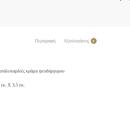
Περιγραφή
Αξιολογήσεις
0
τσάλι/καρδιές κράμα ψευδάργυρου
 εκ. X 3,5 εκ.