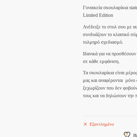
price
τρέχο
Γυναικεία σκουλαρίκια stat
was:
τιμή
Limited Edition
40,00 €.
είναι:
Ανέδειξε το στυλ σου με α
36,00 
συνδυάζουν το κλασικό σύμ
τολμηρό σχεδιασμό.
Ιδανικά για να προσθέσουν
σε κάθε εμφάνιση.
Τα σκουλαρίκια είναι μέρος
μας και αναφέρονται μόνο 
ξεχωρίζουν που δεν φοβού
τους και να δηλώσουν την 
Εξαντλημένο
Π