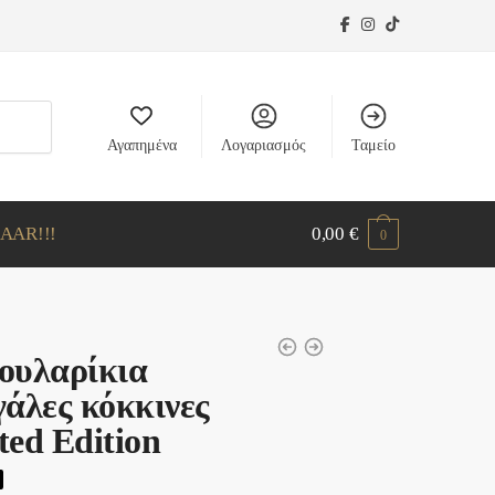
Αγαπημένα
Λογαριασμός
Ταμείο
AAR!!!
0,00
€
0
κουλαρίκια
γάλες κόκκινες
ted Edition