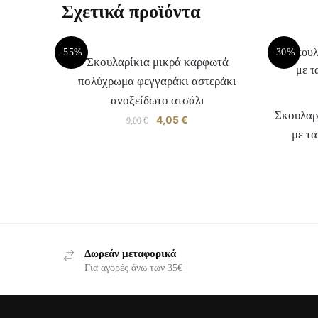
Σχετικά προϊόντα
-55%
-30%
Σκουλαρίκια μικρά καρφωτά
πολύχρωμα φεγγαράκι αστεράκι
ανοξείδωτο ατσάλι
Σκουλαρ
Original
4,05
€
Η
9,00
€
με τ
price
τρέχουσα
was:
τιμή
9,00 €.
είναι:
Αυτό
4,05 €.
το
προϊόν
έχει
πολλαπλές
Δωρεάν μεταφορικά
παραλλαγές.
Για αγορές άνω των 35€
Οι
επιλογές
μπορούν