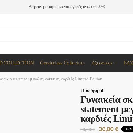
Δωρεάν μεταφορικά
για αγορές άνω των 35€
D COLLECTION
Genderless Collection
Αξεσουάρ
BAZ
αρίκια statement μεγάλες κόκκινες καρδιές Limited Edition
Προσφορά!
Γυναικεία σ
statement με
καρδιές Limi
Original
Η
36,00
€
40,00
€
-10%