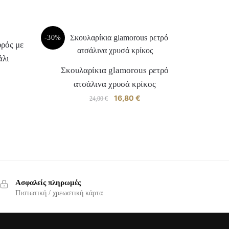
-30%
ρός με
άλι
Σκουλαρίκια glamorous ρετρό
ατσάλινα χρυσά κρίκος
χουσα
Original
16,80
€
Η
24,00
€
ή
price
τρέχουσα
ι:
was:
τιμή
0 €.
24,00 €.
είναι:
Αυτό
16,80 €.
το
προϊόν
έχει
Ασφαλείς πληρωμές
πολλαπλές
.
Πιστωτική / χρεωστική κάρτα
παραλλαγές.
Οι
επιλογές