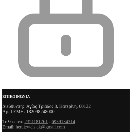
ΕΠΙΚΟΙΝΩΝΙΑ
Διεύθυνση: Αγίας Τριάδος 8, Κατερίνη, 60132
Αρ. ΓΕΜΗ: 182098248000
Τηλέφωνο:
2351181761
-
6939134314
Email:
herajewels.ak@gmail.com