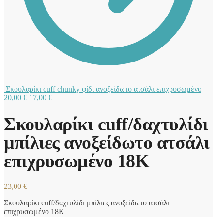
Σκουλαρίκι cuff chunky φίδι ανοξείδωτο ατσάλι επιχρυσωμένο
Original
Η
20,00
€
17,00
€
price
τρέχουσα
was:
τιμή
Σκουλαρίκι cuff/δαχτυλίδι
20,00 €.
είναι:
17,00 €.
μπίλιες ανοξείδωτο ατσάλι
επιχρυσωμένο 18Κ
23,00
€
Σκουλαρίκι cuff/δαχτυλίδι μπίλιες ανοξείδωτο ατσάλι
επιχρυσωμένο 18Κ