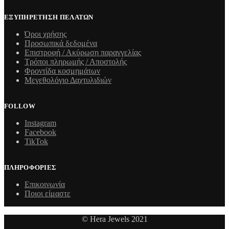
ΕΞΥΠΗΡΕΤΗΣΗ ΠΕΛΑΤΩΝ
Όροι χρήσης
Προσωπικά δεδομένα
Επιστροφή / Ακύρωση παραγγελίας
Τρόποι πληρωμής / Αποστολής
Φροντίδα κοσμημάτων
Μεγεθολόγιο Δαχτυλιδιών
FOLLOW
Instagram
Facebook
TikTok
ΠΛΗΡΟΦΟΡΙΕΣ
Επικοινωνία
Ποιοι είμαστε
© Hera Jewels 2021