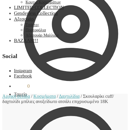
Κουτιά Κοσμημάτων
LIMITED COLLECTION
Genderless Collection
Αξεσουάρ
Τσάντες
Πορτοφόλια
Αξεσουάρ Μαλλιών
BAZAAR!!!
Social
Instagram
Facebook
0,00
€
0
Ταμείο
Αρχική σελίδα
/
Κοσμήματα
/
Δαχτυλίδια
/
Σκουλαρίκι cuff/
δαχτυλίδι μπίλιες ανοξείδωτο ατσάλι επιχρυσωμένο 18Κ