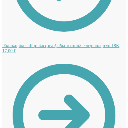
Σκουλαρίκι cuff μπίλιες ανοξείδωτο ατσάλι επιχρυσωμένο 18Κ
17,00
€