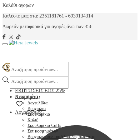
Skip
Skip
Καλάθι αγορών
to
to
Καλέστε μας στα:
2351181761
-
6939134314
navigation
content
Δωρεάν μεταφορικά
για αγορές άνω των 35€
Products
search
Products
search
ΕΚΠΤΩΣΕΙΣ ΕΩΣ 25%
Αγαπημένα
Κοσμήματα
Δαχτυλίδια
Βραχιόλια
Λογαριασμός
Σκουλαρίκια
Κολιέ
Σκουλαρίκια Cuffs
Σετ κοσμημάτων
Βραχιόλια ποδιού/Αλυσίδες σώματος