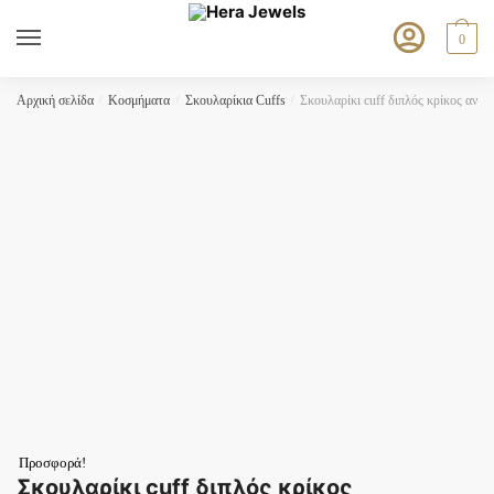
Skip
Skip
to
to
0
navigation
content
Αρχική σελίδα
/
Κοσμήματα
/
Σκουλαρίκια Cuffs
/
Σκουλαρίκι cuff διπλός κρίκος ανοξ
Προσφορά!
Σκουλαρίκι cuff διπλός κρίκος