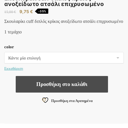
ανοξείδωτο ατσάλι επιχρυσωμένο
Original
9,75
€
Η
-35%
15,00
€
price
τρέχουσα
Σκουλαρίκι cuff διπλός κρίκος ανοξείδωτο ατσάλι επιχρυσωμένο
was:
τιμή
15,00 €.
είναι:
1 τεμάχιο
9,75 €.
color
Εκκαθάριση
Σκουλαρίκι
Προσθήκη στο καλάθι
cuff
διπλός
κρίκος
Προσθήκη στα Αγαπημένα
ανοξείδωτο
ατσάλι
επιχρυσωμένο
ποσότητα