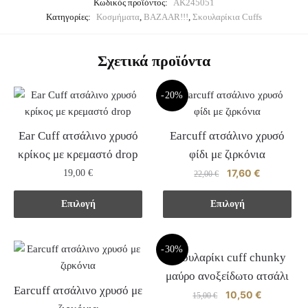
Κωδικός προϊόντος:
AK245051
Κατηγορίες:
Κοσμήματα
,
BAZAAR!!!
,
Σκουλαρίκια Cuffs
Σχετικά προϊόντα
-20%
Ear Cuff ατσάλινο χρυσό
Earcuff ατσάλινο χρυσό
κρίκος με κρεμαστό drop
φίδι με ζιρκόνια
Original
17,60
€
Η
19,00
€
22,00
€
price
τρέχουσα
Αυτό
Αυτό
was:
τιμή
Επιλογή
Επιλογή
το
το
22,00 €.
είναι:
προϊόν
προϊόν
17,60 €.
έχει
-30%
έχει
Σκουλαρίκι cuff chunky
πολλαπλές
πολλαπλές
μαύρo ανοξείδωτο ατσάλι
παραλλαγές.
παραλλαγές.
Earcuff ατσάλινο χρυσό με
Original
10,50
€
Η
15,00
€
Οι
Οι