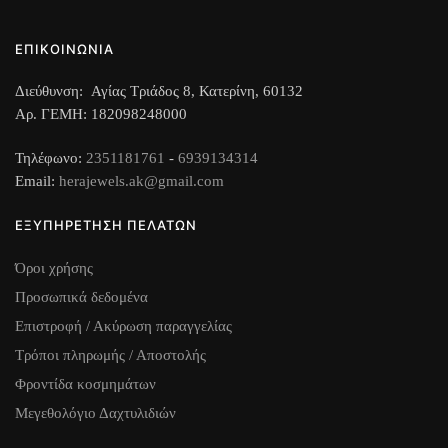
σελίδα
του
του
προϊόντος
ΕΠΙΚΟΙΝΩΝΙΑ
προϊόντος
Διεύθυνση: Αγίας Τριάδος 8, Κατερίνη, 60132
Αρ. ΓΕΜΗ: 182098248000
Τηλέφωνο:
2351181761
-
6939134314
Email:
herajewels.ak@gmail.com
ΕΞΥΠΗΡΕΤΗΣΗ ΠΕΛΑΤΩΝ
Όροι χρήσης
Προσωπικά δεδομένα
Επιστροφή / Ακύρωση παραγγελίας
Τρόποι πληρωμής / Αποστολής
Φροντίδα κοσμημάτων
Μεγεθολόγιο Δαχτυλιδιών