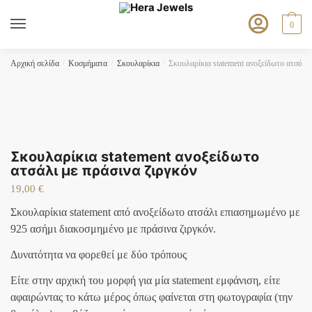
Skip
Skip
to
to
0
navigation
content
Αρχική σελίδα
/
Κοσμήματα
/
Σκουλαρίκια
/
Σκουλαρίκια statement ανοξείδωτο ατσάλι 
Σκουλαρίκια statement ανοξείδωτο
ατσάλι με πράσινα ζιργκόν
19,00
€
Σκουλαρίκια statement από ανοξείδωτο ατσάλι επιασημωμένο με
925 ασήμι διακοσμημένο με πράσινα ζιργκόν.
Δυνατότητα να φορεθεί με δύο τρόπους
Είτε στην αρχική του μορφή για μία statement εμφάνιση, είτε
αφαιρώντας το κάτω μέρος όπως φαίνεται στη φωτογραφία (την