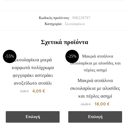
Κωδικός προϊόντος:
MK228787
Κατηγορία:
Σκουλαρίκια
Σχετικά προϊόντα
-55%
-25%
Σκουλαρίκια μικρά
καρφωτά πολύχρωμα
φεγγαράκι αστεράκι
Μακριά ατσάλινα
ανοξείδωτο ατσάλι
σκουλαρίκια με αλυσίδες
Original
4,05
€
Η
9,00
€
και πέρλες ασημί
price
τρέχουσα
Αυτό
was:
τιμή
Original
18,00
€
Η
24,00
€
το
9,00 €.
είναι:
price
τρέχουσα
Αυτό
προϊόν
4,05 €.
was:
τιμή
Επιλογή
Επιλογή
το
24,00 €.
είναι:
έχει
προϊόν
18,00 €.