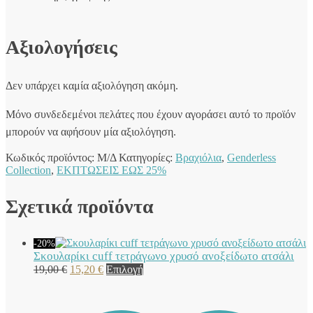
Αξιολογήσεις
Δεν υπάρχει καμία αξιολόγηση ακόμη.
Μόνο συνδεδεμένοι πελάτες που έχουν αγοράσει αυτό το προϊόν
μπορούν να αφήσουν μία αξιολόγηση.
Κωδικός προϊόντος:
Μ/Δ
Κατηγορίες:
Βραχιόλια
,
Genderless
Collection
,
ΕΚΠΤΩΣΕΙΣ ΕΩΣ 25%
Σχετικά προϊόντα
-20%
Σκουλαρίκι cuff τετράγωνο χρυσό ανοξείδωτο ατσάλι
Original
Η
Αυτό
19,00
€
15,20
€
Επιλογή
price
τρέχουσα
το
was:
τιμή
προϊόν
19,00 €.
είναι:
έχει