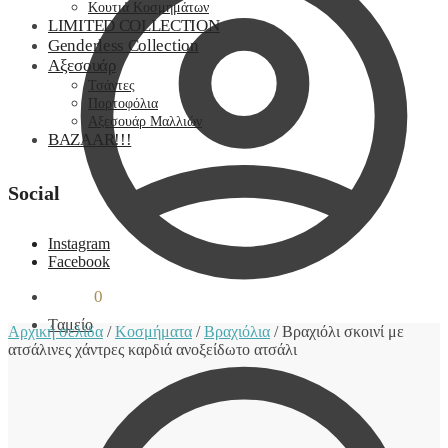
Κουτιά Κοσμημάτων
LIMITED COLLECTION
Genderless Collection
Αξεσουάρ
Τσάντες
Πορτοφόλια
Αξεσουάρ Μαλλιών
BAZAAR!!!
Social
Instagram
Facebook
0,00
€
0
Ταμείο
Αρχική σελίδα
/
Κοσμήματα
/
Βραχιόλια
/
Βραχιόλι σκοινί με
ατσάλινες χάντρες καρδιά ανοξείδωτο ατσάλι