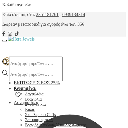
Skip
Skip
Καλάθι αγορών
to
to
Καλέστε μας στα:
2351181761
-
6939134314
navigation
content
Δωρεάν μεταφορικά
για αγορές άνω των 35€
Products
search
Products
search
ΕΚΠΤΩΣΕΙΣ ΕΩΣ 25%
Αγαπημένα
Κοσμήματα
Δαχτυλίδια
Βραχιόλια
Λογαριασμός
Σκουλαρίκια
Κολιέ
Σκουλαρίκια Cuffs
Σετ κοσμημάτων
Βραχιόλια ποδιού/Αλυσίδες σώματος