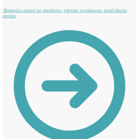
Βραχιόλι σκοινί με ατσάλινες χάντρες τετράγωνες ανοξείδωτο
ατσάλι