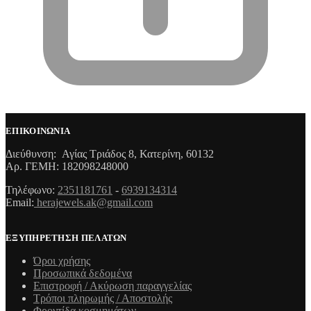
ΕΠΙΚΟΙΝΩΝΙΑ
Διεύθυνση: Αγίας Τριάδος 8, Κατερίνη, 60132
Αρ. ΓΕΜΗ: 182098248000
Τηλέφωνο:
2351181761
-
6939134314
Email:
herajewels.ak@gmail.com
ΕΞΥΠΗΡΕΤΗΣΗ ΠΕΛΑΤΩΝ
Όροι χρήσης
Προσωπικά δεδομένα
Επιστροφή / Ακύρωση παραγγελίας
Τρόποι πληρωμής / Αποστολής
Φροντίδα κοσμημάτων