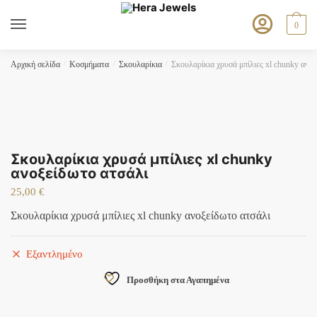
Skip
Skip
to
to
0
navigation
content
Αρχική σελίδα
/
Κοσμήματα
/
Σκουλαρίκια
/
Σκουλαρίκια χρυσά μπίλιες xl chunky ανο
Σκουλαρίκια χρυσά μπίλιες xl chunky
ανοξείδωτο ατσάλι
25,00
€
Σκουλαρίκια χρυσά μπίλιες xl chunky ανοξείδωτο ατσάλι
Εξαντλημένο
Προσθήκη στα Αγαπημένα