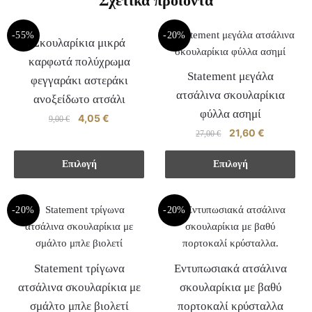
Σχετικά προϊόντα
-55%
-20%
Σκουλαρίκια μικρά
καρφωτά πολύχρωμα
Statement μεγάλα
φεγγαράκι αστεράκι
ατσάλινα σκουλαρίκια
ανοξείδωτο ατσάλι
φύλλα ασημί
Original
4,05
€
Η
9,00
€
Original
21,60
€
Η
price
τρέχουσα
27,00
€
Αυτό
price
τρέχουσα
was:
τιμή
Αυτό
το
was:
τιμή
9,00 €.
είναι:
Επιλογή
Επιλογή
το
27,00 €.
είναι:
προϊόν
4,05 €.
προϊόν
21,60 €.
έχει
-20%
-20%
έχει
πολλαπλές
πολλαπλές
παραλλαγές.
παραλλαγές.
Οι
Οι
επιλογές
Statement τρίγωνα
Εντυπωσιακά ατσάλινα
επιλογές
μπορούν
ατσάλινα σκουλαρίκια με
σκουλαρίκια με βαθύ
μπορούν
να
σμάλτο μπλε βιολετί
πορτοκαλί κρύσταλλα
να