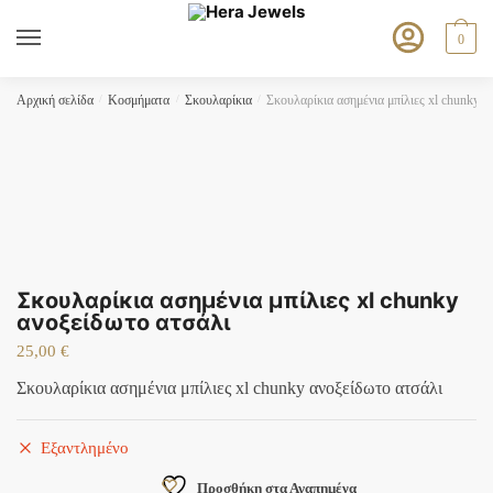
Skip
Skip
to
to
0
navigation
content
Αρχική σελίδα
/
Κοσμήματα
/
Σκουλαρίκια
/
Σκουλαρίκια ασημένια μπίλιες xl chunky α
Σκουλαρίκια ασημένια μπίλιες xl chunky
ανοξείδωτο ατσάλι
25,00
€
Σκουλαρίκια ασημένια μπίλιες xl chunky ανοξείδωτο ατσάλι
Εξαντλημένο
Προσθήκη στα Αγαπημένα