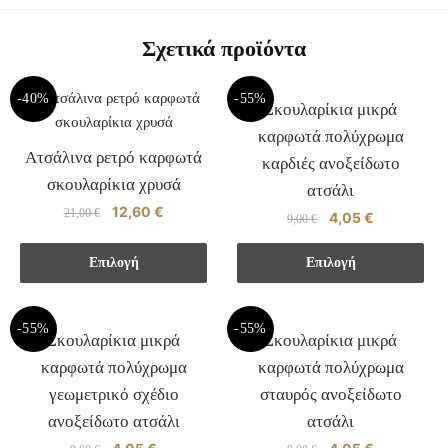
Σχετικά προϊόντα
-40%
-55%
Σκουλαρίκια μικρά
καρφωτά πολύχρωμα
Ατσάλινα ρετρό καρφωτά
καρδιές ανοξείδωτο
σκουλαρίκια χρυσά
ατσάλι
Original
12,60
€
Η
21,00
€
Original
4,05
€
Η
9,00
€
price
τρέχουσα
price
τρέχουσα
Αυτό
was:
τιμή
Αυτό
was:
τιμή
Επιλογή
Επιλογή
το
21,00 €.
είναι:
το
9,00 €.
είναι:
προϊόν
12,60 €.
προϊόν
4,05 €.
έχει
-55%
-55%
έχει
Σκουλαρίκια μικρά
Σκουλαρίκια μικρά
πολλαπλές
πολλαπλές
καρφωτά πολύχρωμα
καρφωτά πολύχρωμα
παραλλαγές.
παραλλαγές.
γεωμετρικό σχέδιο
σταυρός ανοξείδωτο
Οι
Οι
επιλογές
ανοξείδωτο ατσάλι
ατσάλι
επιλογές
μπορούν
Original
Η
Original
Η